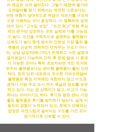
라 체감은 크게 달라진다. 그렇기 때문에 꿀
가라
오케알바
를 찾기 위해서는 막연한 소문보다는,
어떤 유형이 상대적으로 부담이 적은지를 구조적
으로 이해하는 것이 중요하다.
이 명확하게 공개
되어 있다.“고수입 보장”, “조건 최고”처럼 추상
적인 문구만 강조하는 곳은 실제와 다를 가능성
이 높다. 조건을 구체적으로 설명하는 플랫폼이
신뢰도가 높다.
중개 방식의 안정성 가장 좋은 플
랫폼은 단순히 연락처만 던져주는 구조가 아니
라, 상담 담당자(매니저)가 존재하고 사전 설명과
질의응답이 가능하며 근무 후 문제 발생 시 중재
가 가능한 곳이다 특히 초보자라면 개인 직거래
위주의 플랫폼보다는 관리형 플랫폼이 훨씬 안전
하다. 전국 단위 네트워크 우수한
가라오케알바
플랫폼은 특정 지역에만 국한되지 않고 수도권
광역시 지방 주요 도시 까지 폭넓은 정보를 보유
하고 있다. 이는 곧 선택지가 많고, 비교가 가능
하다는 의미이기도 하다. 후기와 평판 관리 가장
좋은 플랫폼은 후기를 방치하지 않는다. 실제 이
용자의 경험이 누적되어 있고, 문제가 반복되는
업장은 자연스럽게 걸러지는 구조를 가진 곳이
장기적으로 신뢰할 수 있다.