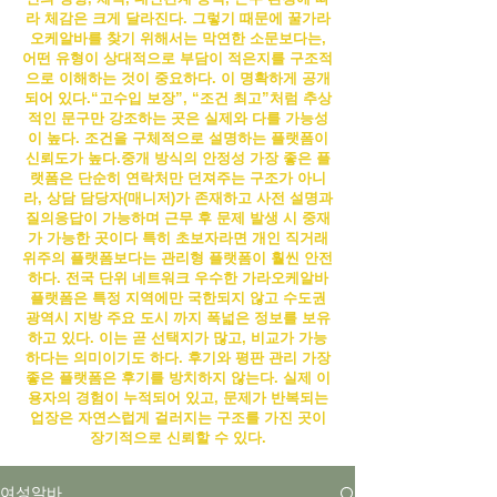
라 체감은 크게 달라진다. 그렇기 때문에 꿀
가라
오케알바
를 찾기 위해서는 막연한 소문보다는,
어떤 유형이 상대적으로 부담이 적은지를 구조적
으로 이해하는 것이 중요하다.
이 명확하게 공개
되어 있다.“고수입 보장”, “조건 최고”처럼 추상
적인 문구만 강조하는 곳은 실제와 다를 가능성
이 높다. 조건을 구체적으로 설명하는 플랫폼이
신뢰도가 높다.
중개 방식의 안정성 가장 좋은 플
랫폼은 단순히 연락처만 던져주는 구조가 아니
라, 상담 담당자(매니저)가 존재하고 사전 설명과
질의응답이 가능하며 근무 후 문제 발생 시 중재
가 가능한 곳이다 특히 초보자라면 개인 직거래
위주의 플랫폼보다는 관리형 플랫폼이 훨씬 안전
하다. 전국 단위 네트워크 우수한
가라오케알바
플랫폼은 특정 지역에만 국한되지 않고 수도권
광역시 지방 주요 도시 까지 폭넓은 정보를 보유
하고 있다. 이는 곧 선택지가 많고, 비교가 가능
하다는 의미이기도 하다. 후기와 평판 관리 가장
좋은 플랫폼은 후기를 방치하지 않는다. 실제 이
용자의 경험이 누적되어 있고, 문제가 반복되는
업장은 자연스럽게 걸러지는 구조를 가진 곳이
장기적으로 신뢰할 수 있다.
여성알바