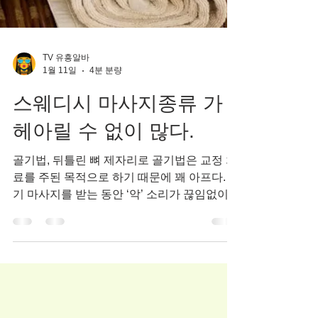
TV 유흥알바
1월 11일
4분 분량
스웨디시 마사지종류 가
헤아릴 수 없이 많다.
골기법, 뒤틀린 뼈 제자리로 골기법은 교정 치
료를 주된 목적으로 하기 때문에 꽤 아프다. 골
기 마사지를 받는 동안 ‘악’ 소리가 끊임없이
나올 수밖에 없다.골기 마사지 가격은 10회 기
준으로 50만~1백60만원 선이다. ‘다리 꺾
기’를 당했다고 생각해보라. 그러나 아프면서
도 시원하고, 뒤틀렸던 뼈가 제자리를 찾아가