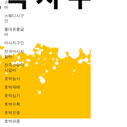
스웨디시알
바
스웨디시구
인
홍대유흥알
바
마사지구인
전국마사지
알바
전국스웨디
시알바
호박농사
호박재배
호박심기
호박수확
호박모종
호박파종