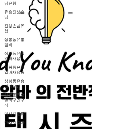
님유형
유흥진상손
님
진상손님유
형
상봉동유흥
알바
상봉동유흥
알바채용
상봉동유흥
알바채용중
상봉동유흥
알바구인
상봉동유흥
알바구인구
직
마사지종류
마사지알바