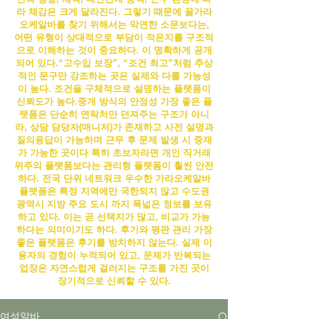
라 체감은 크게 달라진다. 그렇기 때문에 꿀
가라
오케알바
를 찾기 위해서는 막연한 소문보다는,
어떤 유형이 상대적으로 부담이 적은지를 구조적
으로 이해하는 것이 중요하다.
이 명확하게 공개
되어 있다.“고수입 보장”, “조건 최고”처럼 추상
적인 문구만 강조하는 곳은 실제와 다를 가능성
이 높다. 조건을 구체적으로 설명하는 플랫폼이
신뢰도가 높다.
중개 방식의 안정성 가장 좋은 플
랫폼은 단순히 연락처만 던져주는 구조가 아니
라, 상담 담당자(매니저)가 존재하고 사전 설명과
질의응답이 가능하며 근무 후 문제 발생 시 중재
가 가능한 곳이다 특히 초보자라면 개인 직거래
위주의 플랫폼보다는 관리형 플랫폼이 훨씬 안전
하다. 전국 단위 네트워크 우수한
가라오케알바
플랫폼은 특정 지역에만 국한되지 않고 수도권
광역시 지방 주요 도시 까지 폭넓은 정보를 보유
하고 있다. 이는 곧 선택지가 많고, 비교가 가능
하다는 의미이기도 하다. 후기와 평판 관리 가장
좋은 플랫폼은 후기를 방치하지 않는다. 실제 이
용자의 경험이 누적되어 있고, 문제가 반복되는
업장은 자연스럽게 걸러지는 구조를 가진 곳이
장기적으로 신뢰할 수 있다.
여성알바