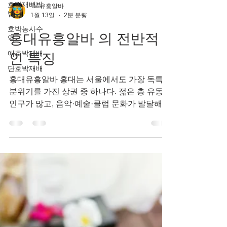
호박재배방
법
TV 유흥알바
호박농사수
1월 13일
2분 분량
익
홍대유흥알바 의 전반적
애호박재배
단호박재배
인 특징
홍대유흥알바 홍대는 서울에서도 가장 독특한
분위기를 가진 상권 중 하나다. 젊은 층 유동
인구가 많고, 음악·예술·클럽 문화가 발달해
있어 밤 문화 역시 활발하다. 이런 특성 때문에
홍대 유흥알바는 다른 지역과는 조금 다른 성
격을 지니며, 홍대유흥알바 “자유로운 분위
기”, “젊은 손님층”, “변동성 있는 수입”이라는
키워드로 자주 설명된다. 홍대 유흥알바가 어
떤 특징을 가지고 있는지, 실제로 어떤 사람에
게 맞는 선택인지 차근차근 살펴보자. 홍대유
흥알바 구인구직 홍대 유흥알바의 전반적인