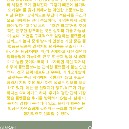
라 체감은 크게 달라진다. 그렇기 때문에 꿀
가라
오케알바
를 찾기 위해서는 막연한 소문보다는,
어떤 유형이 상대적으로 부담이 적은지를 구조적
으로 이해하는 것이 중요하다.
이 명확하게 공개
되어 있다.“고수입 보장”, “조건 최고”처럼 추상
적인 문구만 강조하는 곳은 실제와 다를 가능성
이 높다. 조건을 구체적으로 설명하는 플랫폼이
신뢰도가 높다.
중개 방식의 안정성 가장 좋은 플
랫폼은 단순히 연락처만 던져주는 구조가 아니
라, 상담 담당자(매니저)가 존재하고 사전 설명과
질의응답이 가능하며 근무 후 문제 발생 시 중재
가 가능한 곳이다 특히 초보자라면 개인 직거래
위주의 플랫폼보다는 관리형 플랫폼이 훨씬 안전
하다. 전국 단위 네트워크 우수한
가라오케알바
플랫폼은 특정 지역에만 국한되지 않고 수도권
광역시 지방 주요 도시 까지 폭넓은 정보를 보유
하고 있다. 이는 곧 선택지가 많고, 비교가 가능
하다는 의미이기도 하다. 후기와 평판 관리 가장
좋은 플랫폼은 후기를 방치하지 않는다. 실제 이
용자의 경험이 누적되어 있고, 문제가 반복되는
업장은 자연스럽게 걸러지는 구조를 가진 곳이
장기적으로 신뢰할 수 있다.
여성알바