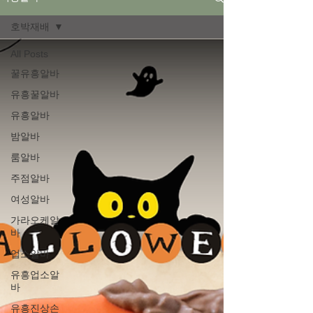
호박재배
All Posts
꿀유흥알바
유흥꿀알바
유흥알바
밤알바
룸알바
주점알바
여성알바
가라오케알
바
업소알바
유흥업소알
바
유흥진상손