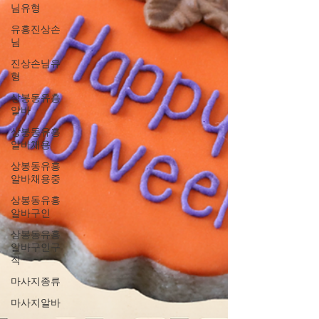
님유형
유흥진상손
님
진상손님유
형
상봉동유흥
알바
상봉동유흥
알바채용
상봉동유흥
알바채용중
상봉동유흥
알바구인
상봉동유흥
알바구인구
직
마사지종류
마사지알바