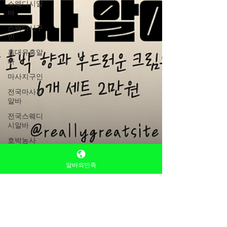
스웨디시알
바
스웨디시구
인
홍대유흥알
바
마사지구인
전국마사지
알바
전국스웨디
시알바
호박농사
호박재배
알바의민족
호박심기
호박수확
호박모종
호박파종