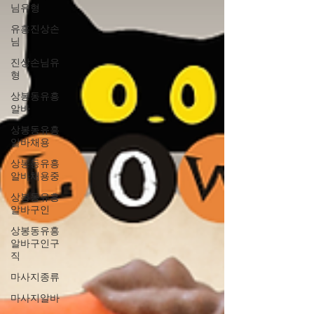
님유형
유흥진상손
님
진상손님유
형
상봉동유흥
알바
상봉동유흥
알바채용
상봉동유흥
알바채용중
상봉동유흥
알바구인
상봉동유흥
알바구인구
직
마사지종류
마사지알바