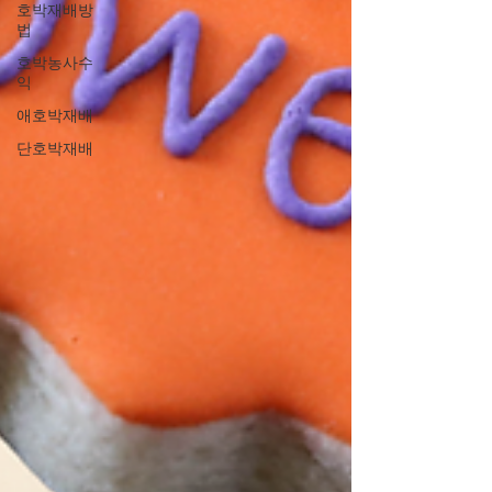
호박재배방
법
호박농사수
익
애호박재배
단호박재배