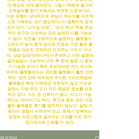
라 체감은 크게 달라진다. 그렇기 때문에 꿀
가라
오케알바
를 찾기 위해서는 막연한 소문보다는,
어떤 유형이 상대적으로 부담이 적은지를 구조적
으로 이해하는 것이 중요하다.
이 명확하게 공개
되어 있다.“고수입 보장”, “조건 최고”처럼 추상
적인 문구만 강조하는 곳은 실제와 다를 가능성
이 높다. 조건을 구체적으로 설명하는 플랫폼이
신뢰도가 높다.
중개 방식의 안정성 가장 좋은 플
랫폼은 단순히 연락처만 던져주는 구조가 아니
라, 상담 담당자(매니저)가 존재하고 사전 설명과
질의응답이 가능하며 근무 후 문제 발생 시 중재
가 가능한 곳이다 특히 초보자라면 개인 직거래
위주의 플랫폼보다는 관리형 플랫폼이 훨씬 안전
하다. 전국 단위 네트워크 우수한
가라오케알바
플랫폼은 특정 지역에만 국한되지 않고 수도권
광역시 지방 주요 도시 까지 폭넓은 정보를 보유
하고 있다. 이는 곧 선택지가 많고, 비교가 가능
하다는 의미이기도 하다. 후기와 평판 관리 가장
좋은 플랫폼은 후기를 방치하지 않는다. 실제 이
용자의 경험이 누적되어 있고, 문제가 반복되는
업장은 자연스럽게 걸러지는 구조를 가진 곳이
장기적으로 신뢰할 수 있다.
여성알바