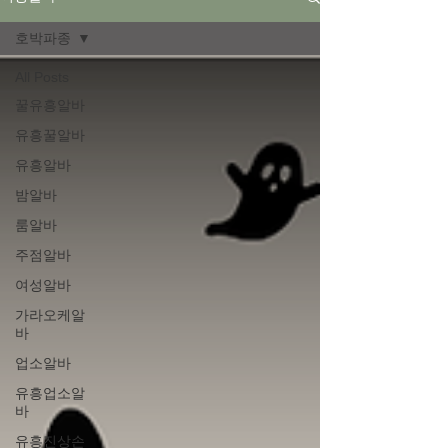
호박파종
All Posts
꿀유흥알바
유흥꿀알바
유흥알바
밤알바
룸알바
주점알바
여성알바
가라오케알
바
업소알바
유흥업소알
바
유흥진상손