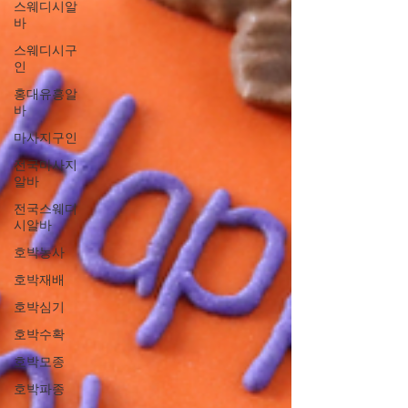
스웨디시알
바
스웨디시구
인
홍대유흥알
바
마사지구인
전국마사지
알바
전국스웨디
시알바
호박농사
호박재배
호박심기
호박수확
호박모종
호박파종