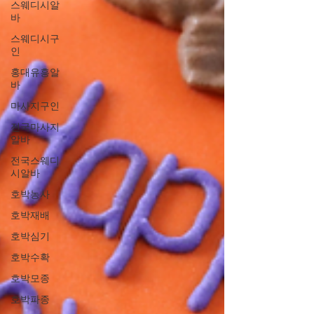
스웨디시알
바
스웨디시구
인
홍대유흥알
바
마사지구인
전국마사지
알바
전국스웨디
시알바
호박농사
호박재배
호박심기
호박수확
호박모종
호박파종