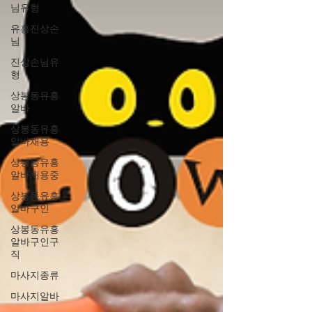
님유형
유흥진상손
님
진상손님유
형
상봉동유흥
알바
상봉동유흥
알바채용
상봉동유흥
알바채용중
상봉동유흥
알바구인
상봉동유흥
알바구인구
직
마사지종류
마사지알바