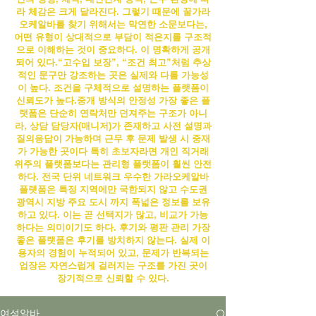
라 체감은 크게 달라진다. 그렇기 때문에 꿀
가라
오케알바
를 찾기 위해서는 막연한 소문보다는,
어떤 유형이 상대적으로 부담이 적은지를 구조적
으로 이해하는 것이 중요하다.
이 명확하게 공개
되어 있다.“고수입 보장”, “조건 최고”처럼 추상
적인 문구만 강조하는 곳은 실제와 다를 가능성
이 높다. 조건을 구체적으로 설명하는 플랫폼이
신뢰도가 높다.
중개 방식의 안정성 가장 좋은 플
랫폼은 단순히 연락처만 던져주는 구조가 아니
라, 상담 담당자(매니저)가 존재하고 사전 설명과
질의응답이 가능하며 근무 후 문제 발생 시 중재
가 가능한 곳이다 특히 초보자라면 개인 직거래
위주의 플랫폼보다는 관리형 플랫폼이 훨씬 안전
하다. 전국 단위 네트워크 우수한
가라오케알바
플랫폼은 특정 지역에만 국한되지 않고 수도권
광역시 지방 주요 도시 까지 폭넓은 정보를 보유
하고 있다. 이는 곧 선택지가 많고, 비교가 가능
하다는 의미이기도 하다. 후기와 평판 관리 가장
좋은 플랫폼은 후기를 방치하지 않는다. 실제 이
용자의 경험이 누적되어 있고, 문제가 반복되는
업장은 자연스럽게 걸러지는 구조를 가진 곳이
장기적으로 신뢰할 수 있다.
여성알바