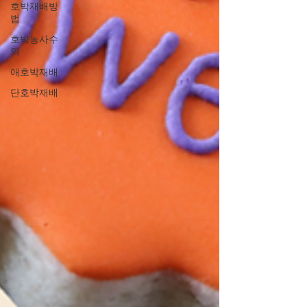
호박재배방
법
호박농사수
익
애호박재배
단호박재배