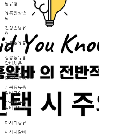
님유형
유흥진상손
님
진상손님유
형
상봉동유흥
알바
상봉동유흥
알바채용
상봉동유흥
알바채용중
상봉동유흥
알바구인
상봉동유흥
알바구인구
직
마사지종류
마사지알바