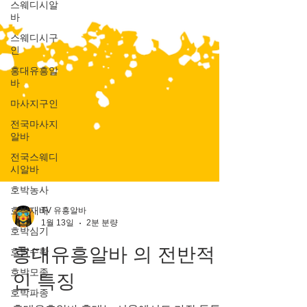
스웨디시알
바
스웨디시구
인
홍대유흥알
바
마사지구인
전국마사지
알바
전국스웨디
시알바
호박농사
호박재배
호박심기
TV 유흥알바
1월 13일
2분 분량
호박수확
호박모종
홍대유흥알바 의 전반적
호박파종