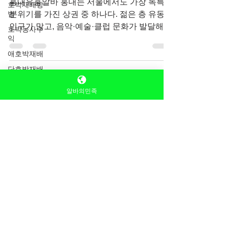
인 특징
호박재배방
법
홍대유흥알바 홍대는 서울에서도 가장 독특한
호박농사수
분위기를 가진 상권 중 하나다. 젊은 층 유동
익
인구가 많고, 음악·예술·클럽 문화가 발달해
애호박재배
있어 밤 문화 역시 활발하다. 이런 특성 때문에
단호박재배
홍대 유흥알바는 다른 지역과는 조금 다른 성
격을 지니며, 홍대유흥알바 “자유로운 분위
알바의민족
기”, “젊은 손님층”, “변동성 있는 수입”이라는
키워드로 자주 설명된다. 홍대 유흥알바가 어
떤 특징을 가지고 있는지, 실제로 어떤 사람에
게 맞는 선택인지 차근차근 살펴보자. 홍대유
흥알바 구인구직 홍대 유흥알바의 전반적인
특징 홍대 유흥알바는 전통적인 유흥 상권과
는 다소 다른 분위기에서 이루어진다. 직장인
중심의 상권이라기보다 20~30대 젊은 손님,
친구 모임, 외국인 손님 비중이 높은 편이다.
이로 인해 업소 콘셉트도 비교적 캐주얼하고
자유로운 곳이 많으며, 딱딱한 분위기보다는