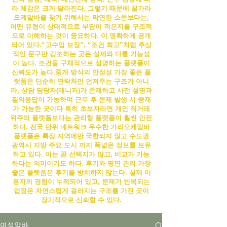
라 체감은 크게 달라진다. 그렇기 때문에 꿀
가라
오케알바
를 찾기 위해서는 막연한 소문보다는,
어떤 유형이 상대적으로 부담이 적은지를 구조적
으로 이해하는 것이 중요하다.
이 명확하게 공개
되어 있다.“고수입 보장”, “조건 최고”처럼 추상
적인 문구만 강조하는 곳은 실제와 다를 가능성
이 높다. 조건을 구체적으로 설명하는 플랫폼이
신뢰도가 높다.
중개 방식의 안정성 가장 좋은 플
랫폼은 단순히 연락처만 던져주는 구조가 아니
라, 상담 담당자(매니저)가 존재하고 사전 설명과
질의응답이 가능하며 근무 후 문제 발생 시 중재
가 가능한 곳이다 특히 초보자라면 개인 직거래
위주의 플랫폼보다는 관리형 플랫폼이 훨씬 안전
하다. 전국 단위 네트워크 우수한
가라오케알바
플랫폼은 특정 지역에만 국한되지 않고 수도권
광역시 지방 주요 도시 까지 폭넓은 정보를 보유
하고 있다. 이는 곧 선택지가 많고, 비교가 가능
하다는 의미이기도 하다. 후기와 평판 관리 가장
좋은 플랫폼은 후기를 방치하지 않는다. 실제 이
용자의 경험이 누적되어 있고, 문제가 반복되는
업장은 자연스럽게 걸러지는 구조를 가진 곳이
장기적으로 신뢰할 수 있다.
여성알바