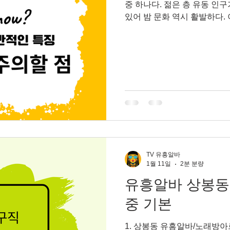
중 하나다. 젊은 층 유동 인구
마사지알바
전국스웨디시알바
호박농사
호박재배
있어 밤 문화 역시 활발하다.
른 지역과는 조금 다른 성격을
기”, “젊은 손님층”, “변동
다. 홍대 유흥알바가 어떤 특
에게 맞는 선택인지 차근차근
대 유흥알바의 전반적인 특징
과는 다소 다른 분위기에서 
보다 20~30대 젊은 손님, 
다. 이로 인해 업소 콘셉트도
며, 딱딱한 분위기보다는 편
소로 작용한다. 수입 구조는
TV 유흥알바
1월 11일
2분 분량
유흥알바 상봉동
중 기본
1. 상봉동 유흥알바/노래방