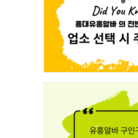
스웨디시구인
홍대유흥알바
마사지구인
전국
호박수확