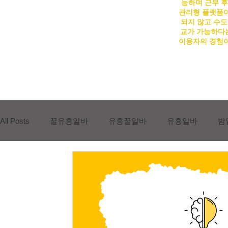
능하며 근무 후
관리형 플랫폼이
되지 않고 수도
교가 가능하다는
이용자의 경험이
All Posts
꿀유흥알바
유흥꿀알바
유흥알바
밤
유흥업소알바
유흥진상손님유형
유흥진상손님
상봉동유흥알바채용중
상봉동유흥알바구인
상봉