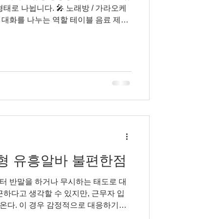
태로 나뉩니다. 🎤 노래방 / 가라오케
 대화를 나누는 역할 테이블 음료 제공
 있음 🍸 바(bar)·라운지 스태프 칵테
일반 바텐더 업무와 유사하지만 야간 중
대성 아르바이트 다만 상봉동 은 강남·홍대
 규모가 작고, 일반 서비스직 공고와
 경우가 많습니다. 상봉동유흥알바채용
봉역 주변이
노래방, 바 등이 밀집해 있습니다. 전주
에 가끔 유흥 관련 아르바이트(노래방도
/라운지, 밤알바) 구인 정보가 올라오기도
형 유흥알바 불편한점
터 반말을 하거나 무시하는 태도로 대
근하다고 생각할 수 있지만, 근무자 입
온다. 이 경우 감정적으로 대응하기보
도를 유지하면서 선을 분명히 하는 것이