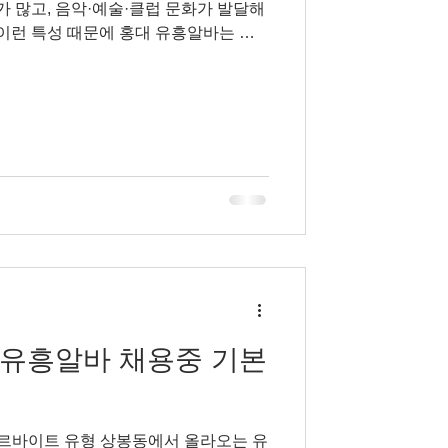
가 많고, 음악·예술·클럽 문화가 발달해
호박심기
 이런 특성 때문에 홍대 유흥알바는 다
 지니며, 홍대유흥알바 “자유로운 분위
성 있는 수입”이라는 키워드로 자주 설명된
징을 가지고 있는지, 실제로 어떤 사람
 살펴보자. 홍대유흥알바 구인구직 홍
 홍대 유흥알바는 전통적인 유흥 상권
이루어진다. 직장인 중심의 상권이라기
친구 모임, 외국인 손님 비중이 높은 편이
 비교적 캐주얼하고 자유로운 곳이 많으
안한 대화와 분위기 메이킹이 중요한 요
 어떻게 되나 홍대 유흥알바의 수입은
유흥알바 채용중 기본
아르바이트 유형 상봉동에서 올라오는 유