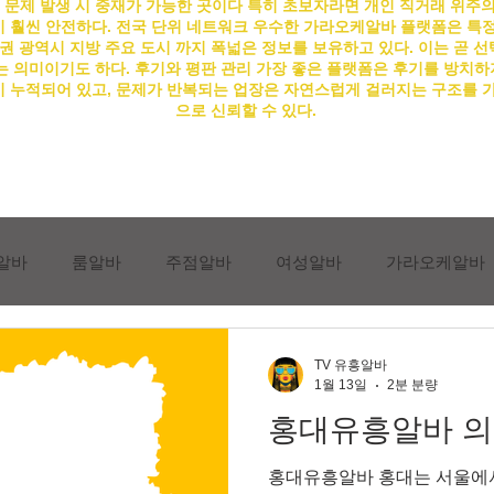
 문제 발생 시 중재가 가능한 곳이다 특히 초보자라면 개인 직거래 위주
 훨씬 안전하다. 전국 단위 네트워크 우수한
가라오케알바
플랫폼은 특정
권 광역시 지방 주요 도시 까지 폭넓은 정보를 보유하고 있다. 이는 곧 선
 의미이기도 하다. 후기와 평판 관리 가장 좋은 플랫폼은 후기를 방치하
 누적되어 있고, 문제가 반복되는 업장은 자연스럽게 걸러지는 구조를 
으로 신뢰할 수 있다.
알바
룸알바
주점알바
여성알바
가라오케알바
진상손님유형
상봉동유흥알바
상봉동유흥알바채용
TV 유흥알바
1월 13일
2분 분량
홍대유흥알바 의
동유흥알바구인구직
마사지종류
마사지알바
스웨디
홍대유흥알바 홍대는 서울에서도 가장 독특한 분위기를 가진 상권