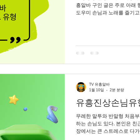
흥알바 구인 글은 주로 아래 형
도우미 손님과 노래를 즐기고
이나 간단한 서비스가 포함될 수
일·음료 서빙 및 고객 응대 
심 인 경우 💼 밤알바 / 접
처럼 대규모 유흥 상권에 비해
유흥 관련 공고가 섞여 있는
중 상봉동유흥알바 상봉동 유흥알바 채용중 — 기본 개요 상봉동유
흥알바채용중 서울 상봉동·중랑구 일대는 중랑·망우·상
교통 요지로 각종 술집, 일반 
룸알바 이런 지역 특성 때문
TV 유흥알바
우미, 바
1월 10일
2분 분량
유흥진상손님유
무례한 말투와 반말형 처음부
하는 손님도 있다. 본인은 친
장에서는 큰 스트레스로 다가
다는 차분하고 예의 있는 태