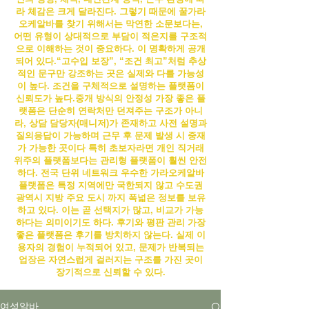
라 체감은 크게 달라진다. 그렇기 때문에 꿀
가라
오케알바
를 찾기 위해서는 막연한 소문보다는,
어떤 유형이 상대적으로 부담이 적은지를 구조적
으로 이해하는 것이 중요하다.
이 명확하게 공개
되어 있다.“고수입 보장”, “조건 최고”처럼 추상
적인 문구만 강조하는 곳은 실제와 다를 가능성
이 높다. 조건을 구체적으로 설명하는 플랫폼이
신뢰도가 높다.
중개 방식의 안정성 가장 좋은 플
랫폼은 단순히 연락처만 던져주는 구조가 아니
라, 상담 담당자(매니저)가 존재하고 사전 설명과
질의응답이 가능하며 근무 후 문제 발생 시 중재
가 가능한 곳이다 특히 초보자라면 개인 직거래
위주의 플랫폼보다는 관리형 플랫폼이 훨씬 안전
하다. 전국 단위 네트워크 우수한
가라오케알바
플랫폼은 특정 지역에만 국한되지 않고 수도권
광역시 지방 주요 도시 까지 폭넓은 정보를 보유
하고 있다. 이는 곧 선택지가 많고, 비교가 가능
하다는 의미이기도 하다. 후기와 평판 관리 가장
좋은 플랫폼은 후기를 방치하지 않는다. 실제 이
용자의 경험이 누적되어 있고, 문제가 반복되는
업장은 자연스럽게 걸러지는 구조를 가진 곳이
장기적으로 신뢰할 수 있다.
여성알바