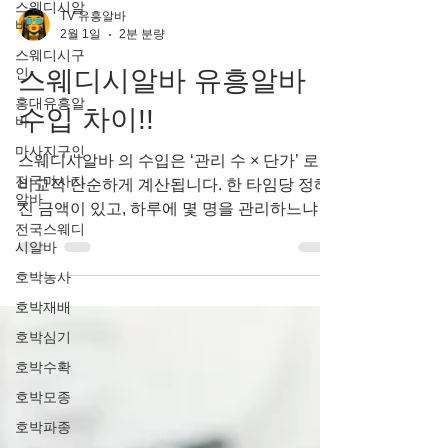
스웨디시알
바
TV 유흥알바
스웨디시구
2월 1일
2분 분량
인
스웨디시알바 유흥알바
홍대유흥알
바
수입 차이!!
마사지구인
전국마사지
스웨디시알바 의 수입은 ‘관리 수 × 단가’ 로
알바
비교적 단순하게 계산됩니다. 한 타임당 정해
전국스웨디
진 금액이 있고, 하루에 몇 명을 관리하느냐에
시알바
따라 일수입이 정해지는 구조예요.장점은 예
호박농사
측 가능성 이에요. 오늘 몇 타임 하면 얼마를
벌겠다는 계산이 가능하고, 컨디션만 유지된
호박재배
다면 수입 편차가 크지 않습니다. 초보자라도
호박심기
교육을 받고 일정 수준만 유지하면 첫 달부터
호박수확
안정적인 수입 을 만드는 경우가 많아요. 반면,
호박모종
스웨디시알바 의 수입은 폭발적으로 튀는 구
조는 아닙니다. 잘 되는 날과 안 되는 날의 차
호박파종
이가 크지 않고, 꾸준히 쌓아가는 형태에 가까