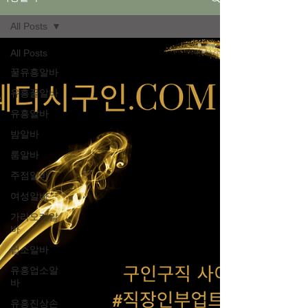
All Posts
All Posts
꿀유흥알바
유흥꿀알바
유흥알바
밤알바
룸알바
주점알바
여성알바
가라오케알
바
업소알바
유흥업소알
바
유흥진상손