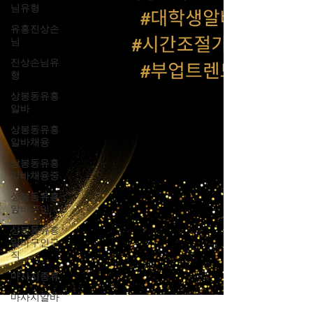
님유형
유흥진상손
님
진상손님유
형
상봉동유흥
알바
상봉동유흥
알바채용
상봉동유흥
알바채용중
상봉동유흥
알바구인
상봉동유흥
알바구인구
직
마사지종류
마사지알바