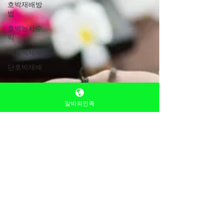
호박재배방
워요. 그래서 생활비·월세·고정 지출처럼 현실
법
적인 목표를 가진 사람들 이 많이 선택합니다.
호박농사수
“이번 달 얼마는 꼭 벌어야 한다”는 기준이 있
익
는 경우에 특히 잘 맞아요. 스웨디시알바 유흥
애호박재배
알바 의 수입 구조는 조금 다릅니다. 기본 개념
단호박재배
은 테이블 수 + 팁 + 추가 수입 이에요.같은 시
간을 일해도 누구를 만나느냐, 그날 분위
알바의민족