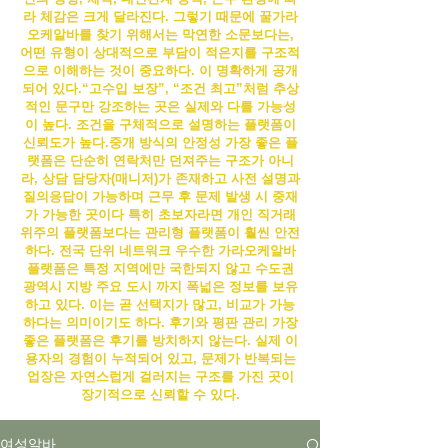
라 체감은 크게 달라진다. 그렇기 때문에 꿀
가라
오케알바
를 찾기 위해서는 막연한 소문보다는,
어떤 유형이 상대적으로 부담이 적은지를 구조적
으로 이해하는 것이 중요하다.
이 명확하게 공개
되어 있다.“고수입 보장”, “조건 최고”처럼 추상
적인 문구만 강조하는 곳은 실제와 다를 가능성
이 높다. 조건을 구체적으로 설명하는 플랫폼이
신뢰도가 높다.
중개 방식의 안정성 가장 좋은 플
랫폼은 단순히 연락처만 던져주는 구조가 아니
라, 상담 담당자(매니저)가 존재하고 사전 설명과
질의응답이 가능하며 근무 후 문제 발생 시 중재
가 가능한 곳이다 특히 초보자라면 개인 직거래
위주의 플랫폼보다는 관리형 플랫폼이 훨씬 안전
하다. 전국 단위 네트워크 우수한
가라오케알바
플랫폼은 특정 지역에만 국한되지 않고 수도권
광역시 지방 주요 도시 까지 폭넓은 정보를 보유
하고 있다. 이는 곧 선택지가 많고, 비교가 가능
하다는 의미이기도 하다. 후기와 평판 관리 가장
좋은 플랫폼은 후기를 방치하지 않는다. 실제 이
용자의 경험이 누적되어 있고, 문제가 반복되는
업장은 자연스럽게 걸러지는 구조를 가진 곳이
장기적으로 신뢰할 수 있다.
여성알바