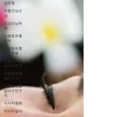
님유형
유흥진상손
님
진상손님유
형
상봉동유흥
알바
상봉동유흥
알바채용
상봉동유흥
알바채용중
상봉동유흥
알바구인
상봉동유흥
알바구인구
직
마사지종류
마사지알바