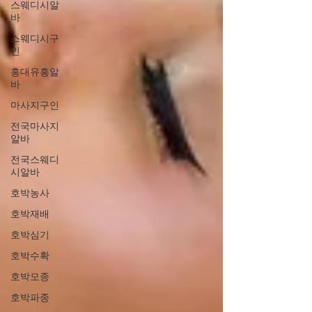
스웨디시알
바
스웨디시구
인
홍대유흥알
바
마사지구인
전국마사지
알바
전국스웨디
시알바
호박농사
호박재배
호박심기
호박수확
호박모종
호박파종