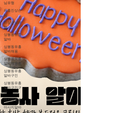
님유형
유흥진상손
님
진상손님유
형
상봉동유흥
알바
상봉동유흥
알바채용
상봉동유흥
알바채용중
상봉동유흥
알바구인
상봉동유흥
알바구인구
직
마사지종류
마사지알바