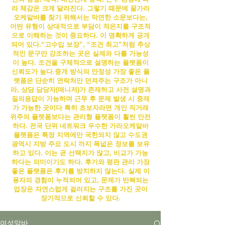
라 체감은 크게 달라진다. 그렇기 때문에 꿀
가라
오케알바
를 찾기 위해서는 막연한 소문보다는,
어떤 유형이 상대적으로 부담이 적은지를 구조적
으로 이해하는 것이 중요하다.
이 명확하게 공개
되어 있다.“고수입 보장”, “조건 최고”처럼 추상
적인 문구만 강조하는 곳은 실제와 다를 가능성
이 높다. 조건을 구체적으로 설명하는 플랫폼이
신뢰도가 높다.
중개 방식의 안정성 가장 좋은 플
랫폼은 단순히 연락처만 던져주는 구조가 아니
라, 상담 담당자(매니저)가 존재하고 사전 설명과
질의응답이 가능하며 근무 후 문제 발생 시 중재
가 가능한 곳이다 특히 초보자라면 개인 직거래
위주의 플랫폼보다는 관리형 플랫폼이 훨씬 안전
하다. 전국 단위 네트워크 우수한
가라오케알바
플랫폼은 특정 지역에만 국한되지 않고 수도권
광역시 지방 주요 도시 까지 폭넓은 정보를 보유
하고 있다. 이는 곧 선택지가 많고, 비교가 가능
하다는 의미이기도 하다. 후기와 평판 관리 가장
좋은 플랫폼은 후기를 방치하지 않는다. 실제 이
용자의 경험이 누적되어 있고, 문제가 반복되는
업장은 자연스럽게 걸러지는 구조를 가진 곳이
장기적으로 신뢰할 수 있다.
여성알바