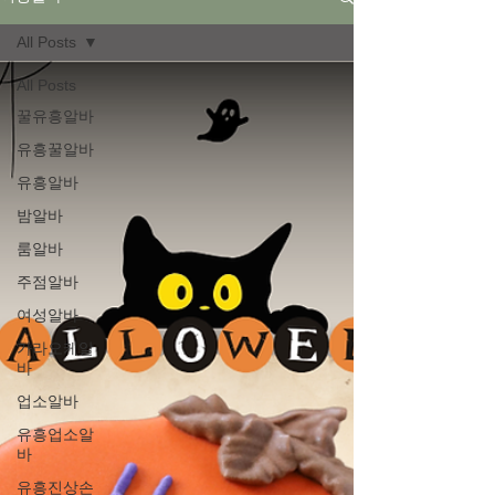
All Posts
All Posts
꿀유흥알바
유흥꿀알바
유흥알바
밤알바
룸알바
주점알바
여성알바
가라오케알
바
업소알바
유흥업소알
바
유흥진상손