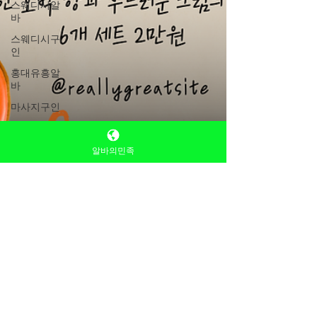
스웨디시알
바
스웨디시구
인
홍대유흥알
바
마사지구인
전국마사지
알바
알바의민족
전국스웨디
시알바
호박농사
호박재배
호박심기
호박수확
TV 유흥알바
호박모종
6월 7일
2분 분량
호박파종