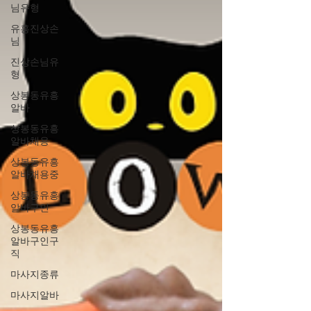
님유형
유흥진상손
님
진상손님유
형
상봉동유흥
알바
상봉동유흥
알바채용
상봉동유흥
알바채용중
상봉동유흥
알바구인
상봉동유흥
알바구인구
직
마사지종류
마사지알바