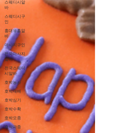
스웨디시알
바
스웨디시구
인
홍대유흥알
바
마사지구인
전국마사지
알바
전국스웨디
시알바
호박농사
호박재배
호박심기
호박수확
호박모종
호박파종