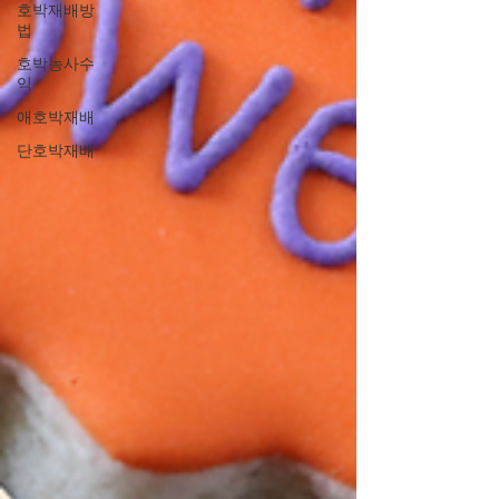
호박재배방
법
호박농사수
익
애호박재배
단호박재배