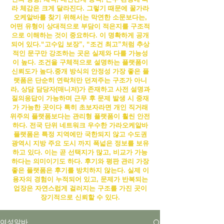
라 체감은 크게 달라진다. 그렇기 때문에 꿀
가라
오케알바
를 찾기 위해서는 막연한 소문보다는,
어떤 유형이 상대적으로 부담이 적은지를 구조적
으로 이해하는 것이 중요하다.
이 명확하게 공개
되어 있다.“고수입 보장”, “조건 최고”처럼 추상
적인 문구만 강조하는 곳은 실제와 다를 가능성
이 높다. 조건을 구체적으로 설명하는 플랫폼이
신뢰도가 높다.
중개 방식의 안정성 가장 좋은 플
랫폼은 단순히 연락처만 던져주는 구조가 아니
라, 상담 담당자(매니저)가 존재하고 사전 설명과
질의응답이 가능하며 근무 후 문제 발생 시 중재
가 가능한 곳이다 특히 초보자라면 개인 직거래
위주의 플랫폼보다는 관리형 플랫폼이 훨씬 안전
하다. 전국 단위 네트워크 우수한
가라오케알바
플랫폼은 특정 지역에만 국한되지 않고 수도권
광역시 지방 주요 도시 까지 폭넓은 정보를 보유
하고 있다. 이는 곧 선택지가 많고, 비교가 가능
하다는 의미이기도 하다. 후기와 평판 관리 가장
좋은 플랫폼은 후기를 방치하지 않는다. 실제 이
용자의 경험이 누적되어 있고, 문제가 반복되는
업장은 자연스럽게 걸러지는 구조를 가진 곳이
장기적으로 신뢰할 수 있다.
여성알바