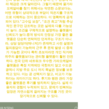
라 체감은 크게 달라진다. 그렇기 때문에 꿀
가라
오케알바
를 찾기 위해서는 막연한 소문보다는,
어떤 유형이 상대적으로 부담이 적은지를 구조적
으로 이해하는 것이 중요하다.
이 명확하게 공개
되어 있다.“고수입 보장”, “조건 최고”처럼 추상
적인 문구만 강조하는 곳은 실제와 다를 가능성
이 높다. 조건을 구체적으로 설명하는 플랫폼이
신뢰도가 높다.
중개 방식의 안정성 가장 좋은 플
랫폼은 단순히 연락처만 던져주는 구조가 아니
라, 상담 담당자(매니저)가 존재하고 사전 설명과
질의응답이 가능하며 근무 후 문제 발생 시 중재
가 가능한 곳이다 특히 초보자라면 개인 직거래
위주의 플랫폼보다는 관리형 플랫폼이 훨씬 안전
하다. 전국 단위 네트워크 우수한
가라오케알바
플랫폼은 특정 지역에만 국한되지 않고 수도권
광역시 지방 주요 도시 까지 폭넓은 정보를 보유
하고 있다. 이는 곧 선택지가 많고, 비교가 가능
하다는 의미이기도 하다. 후기와 평판 관리 가장
좋은 플랫폼은 후기를 방치하지 않는다. 실제 이
용자의 경험이 누적되어 있고, 문제가 반복되는
업장은 자연스럽게 걸러지는 구조를 가진 곳이
장기적으로 신뢰할 수 있다.
여성알바