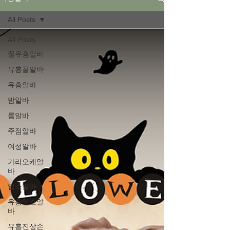
All Posts
All Posts
꿀유흥알바
유흥꿀알바
유흥알바
밤알바
룸알바
주점알바
여성알바
가라오케알
바
업소알바
유흥업소알
바
유흥진상손