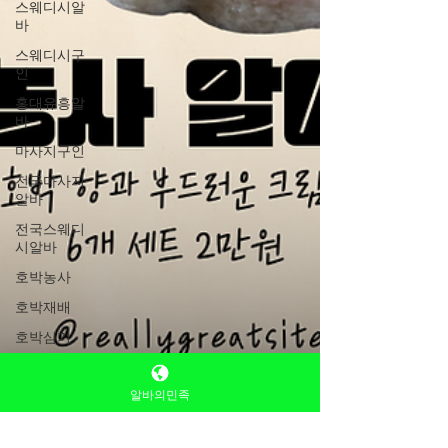
스웨디시알
바
스웨디시구
인
홍대유흥알
바
마사지구인
전국마사지
알바
전국스웨디
시알바
호박농사
호박재배
호박심기
호박수확
알바의민족
호박모종
호박파종