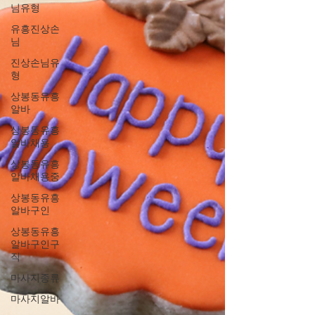
님유형
유흥진상손
님
진상손님유
형
상봉동유흥
알바
상봉동유흥
알바채용
상봉동유흥
알바채용중
상봉동유흥
알바구인
상봉동유흥
알바구인구
직
마사지종류
마사지알바