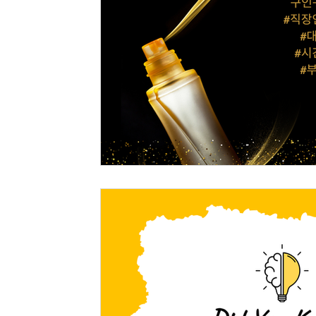
스웨디시구인
홍대유흥알바
마사지구인
전국
호박수확