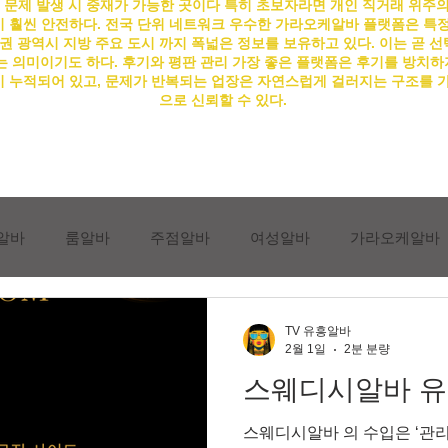
 문제 발생 시 중재가 가능한 곳이다 특히 초보자라면 개인 직거래 위주
 훨씬 안전하다. 전국 단위 네트워크 우수한
가라오케알바
플랫폼은 특정
권 광역시 지방 주요 도시 까지 폭넓은 정보를 보유하고 있다. 이는 곧 선
 의미이기도 하다. 후기와 평판 관리 가장 좋은 플랫폼은 후기를 방치하
 누적되어 있고, 문제가 반복되는 업장은 자연스럽게 걸러지는 구조를 
으로 신뢰할 수 있다.
알바
룸알바
주점알바
여성알바
가라오케알바
진상손님유형
상봉동유흥알바
상봉동유흥알바채용
TV 유흥알바
2월 1일
2분 분량
스웨디시알바 유흥
동유흥알바구인구직
마사지종류
마사지알바
스웨디
스웨디시알바 의 수입은 ‘관리 수 × 단가’ 로 비교적 단순하게 계산됩