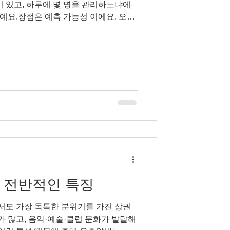
이 있고, 하루에 몇 명을 관리하느냐에
호박심기
예요.장점은 예측 가능성 이에요. 오늘
는 계산이 가능하고, 컨디션만 유지된다
. 초보자라도 교육을 받고 일정 수준만
수입 을 만드는 경우가 많아요. 반면,
지 않고, 꾸준히 쌓아가는 형태에 가까
정 지출처럼 현실적인 목표를 가진 사람
 달 얼마는 꼭 벌어야 한다”는 기준이 있
스웨디시알바 유흥알바 의 수입 구조는
이블 수 + 팁 + 추가 수입 이에요.같은
냐, 그날 분위
 전반적인 특징
가 많고, 음악·예술·클럽 문화가 발달해