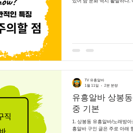
있어 밤 문화 역시 활발하다.
른 지역과는 조금 다른 성격을
기”, “젊은 손님층”, “변동
다. 홍대 유흥알바가 어떤 특
에게 맞는 선택인지 차근차근
대 유흥알바의 전반적인 특징
과는 다소 다른 분위기에서 
보다 20~30대 젊은 손님, 
다. 이로 인해 업소 콘셉트도
며, 딱딱한 분위기보다는 편
소로 작용한다. 수입 구조는
TV 유흥알바
1월 11일
2분 분량
유흥알바 상봉동
중 기본
1. 상봉동 유흥알바/노래방
흥알바 구인 글은 주로 아래 형