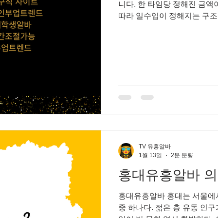
니다. 한 타임당 정해진 금액
마사지알바
전국스웨디시알바
호박농사
호박재배
따라 일수입이 정해지는 구조
몇 타임 하면 얼마를 벌겠다
면 수입 편차가 크지 않습니다
유지하면 첫 달부터 안정적인 
스웨디시알바 의 수입은 폭발적으로 튀는 구조는 아닙니다. 잘 되는
날과 안 되는 날의 차이가 크
워요. 그래서 생활비·월세·고
들 이 많이 선택합니다. “이번
는 경우에 특히 잘 맞아요. 
조금 다릅니다. 기본 개념은 테
시간을 일해도 누구를 만나느
TV 유흥알바
1월 13일
2분 분량
홍대유흥알바 의
홍대유흥알바 홍대는 서울에서도 가장 독특한 분위기를 가진 상권
중 하나다. 젊은 층 유동 인구