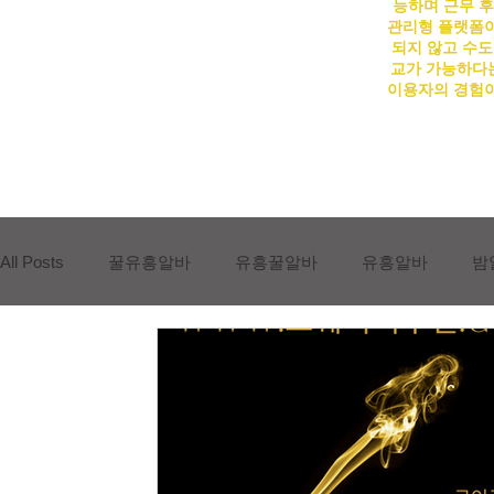
능하며 근무 후
관리형 플랫폼이
되지 않고 수도
교가 가능하다는
이용자의 경험이
All Posts
꿀유흥알바
유흥꿀알바
유흥알바
밤
유흥업소알바
유흥진상손님유형
유흥진상손님
상봉동유흥알바채용중
상봉동유흥알바구인
상봉