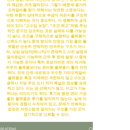
라 체감은 크게 달라진다. 그렇기 때문에 꿀
가라
오케알바
를 찾기 위해서는 막연한 소문보다는,
어떤 유형이 상대적으로 부담이 적은지를 구조적
으로 이해하는 것이 중요하다.
이 명확하게 공개
되어 있다.“고수입 보장”, “조건 최고”처럼 추상
적인 문구만 강조하는 곳은 실제와 다를 가능성
이 높다. 조건을 구체적으로 설명하는 플랫폼이
신뢰도가 높다.
중개 방식의 안정성 가장 좋은 플
랫폼은 단순히 연락처만 던져주는 구조가 아니
라, 상담 담당자(매니저)가 존재하고 사전 설명과
질의응답이 가능하며 근무 후 문제 발생 시 중재
가 가능한 곳이다 특히 초보자라면 개인 직거래
위주의 플랫폼보다는 관리형 플랫폼이 훨씬 안전
하다. 전국 단위 네트워크 우수한
가라오케알바
플랫폼은 특정 지역에만 국한되지 않고 수도권
광역시 지방 주요 도시 까지 폭넓은 정보를 보유
하고 있다. 이는 곧 선택지가 많고, 비교가 가능
하다는 의미이기도 하다. 후기와 평판 관리 가장
좋은 플랫폼은 후기를 방치하지 않는다. 실제 이
용자의 경험이 누적되어 있고, 문제가 반복되는
업장은 자연스럽게 걸러지는 구조를 가진 곳이
장기적으로 신뢰할 수 있다.
여성알바