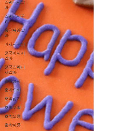
스웨디시알
바
스웨디시구
인
홍대유흥알
바
마사지구인
전국마사지
알바
전국스웨디
시알바
호박농사
호박재배
호박심기
호박수확
호박모종
호박파종