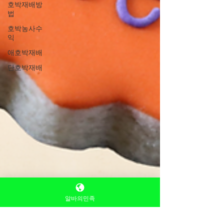
호박재배방
법
호박농사수
익
애호박재배
단호박재배
알바의민족