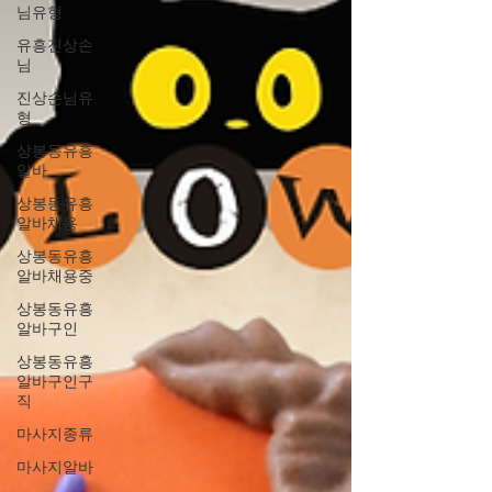
님유형
유흥진상손
님
진상손님유
형
상봉동유흥
알바
상봉동유흥
알바채용
상봉동유흥
알바채용중
상봉동유흥
알바구인
상봉동유흥
알바구인구
직
마사지종류
마사지알바