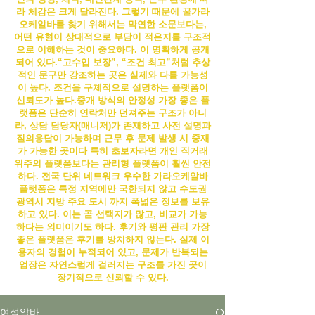
라 체감은 크게 달라진다. 그렇기 때문에 꿀
가라
오케알바
를 찾기 위해서는 막연한 소문보다는,
어떤 유형이 상대적으로 부담이 적은지를 구조적
으로 이해하는 것이 중요하다.
이 명확하게 공개
되어 있다.“고수입 보장”, “조건 최고”처럼 추상
적인 문구만 강조하는 곳은 실제와 다를 가능성
이 높다. 조건을 구체적으로 설명하는 플랫폼이
신뢰도가 높다.
중개 방식의 안정성 가장 좋은 플
랫폼은 단순히 연락처만 던져주는 구조가 아니
라, 상담 담당자(매니저)가 존재하고 사전 설명과
질의응답이 가능하며 근무 후 문제 발생 시 중재
가 가능한 곳이다 특히 초보자라면 개인 직거래
위주의 플랫폼보다는 관리형 플랫폼이 훨씬 안전
하다. 전국 단위 네트워크 우수한
가라오케알바
플랫폼은 특정 지역에만 국한되지 않고 수도권
광역시 지방 주요 도시 까지 폭넓은 정보를 보유
하고 있다. 이는 곧 선택지가 많고, 비교가 가능
하다는 의미이기도 하다. 후기와 평판 관리 가장
좋은 플랫폼은 후기를 방치하지 않는다. 실제 이
용자의 경험이 누적되어 있고, 문제가 반복되는
업장은 자연스럽게 걸러지는 구조를 가진 곳이
장기적으로 신뢰할 수 있다.
여성알바