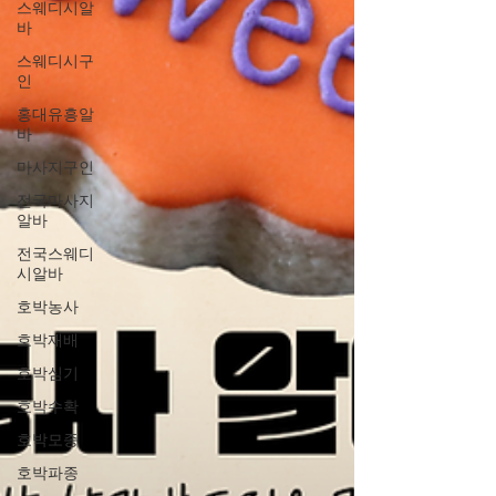
스웨디시알
바
스웨디시구
인
홍대유흥알
바
마사지구인
전국마사지
알바
전국스웨디
시알바
호박농사
호박재배
호박심기
호박수확
호박모종
호박파종