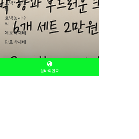
호박재배방
법
호박농사수
익
애호박재배
단호박재배
알바의민족