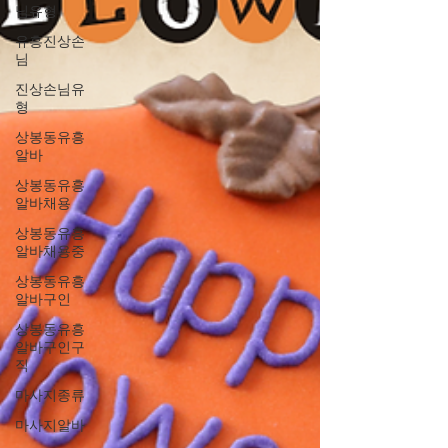
님유형
유흥진상손
님
진상손님유
형
상봉동유흥
알바
상봉동유흥
알바채용
상봉동유흥
알바채용중
상봉동유흥
알바구인
상봉동유흥
알바구인구
직
마사지종류
마사지알바