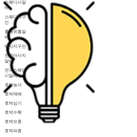
스웨디시알
바
스웨디시구
인
홍대유흥알
바
마사지구인
전국마사지
알바
전국스웨디
시알바
호박농사
호박재배
호박심기
호박수확
호박모종
호박파종