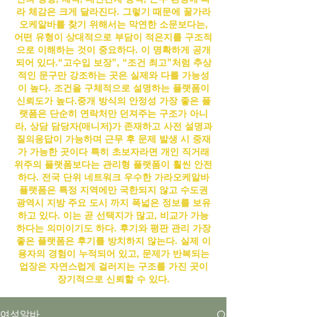
라 체감은 크게 달라진다. 그렇기 때문에 꿀
가라
오케알바
를 찾기 위해서는 막연한 소문보다는,
어떤 유형이 상대적으로 부담이 적은지를 구조적
으로 이해하는 것이 중요하다.
이 명확하게 공개
되어 있다.“고수입 보장”, “조건 최고”처럼 추상
적인 문구만 강조하는 곳은 실제와 다를 가능성
이 높다. 조건을 구체적으로 설명하는 플랫폼이
신뢰도가 높다.
중개 방식의 안정성 가장 좋은 플
랫폼은 단순히 연락처만 던져주는 구조가 아니
라, 상담 담당자(매니저)가 존재하고 사전 설명과
질의응답이 가능하며 근무 후 문제 발생 시 중재
가 가능한 곳이다 특히 초보자라면 개인 직거래
위주의 플랫폼보다는 관리형 플랫폼이 훨씬 안전
하다. 전국 단위 네트워크 우수한
가라오케알바
플랫폼은 특정 지역에만 국한되지 않고 수도권
광역시 지방 주요 도시 까지 폭넓은 정보를 보유
하고 있다. 이는 곧 선택지가 많고, 비교가 가능
하다는 의미이기도 하다. 후기와 평판 관리 가장
좋은 플랫폼은 후기를 방치하지 않는다. 실제 이
용자의 경험이 누적되어 있고, 문제가 반복되는
업장은 자연스럽게 걸러지는 구조를 가진 곳이
장기적으로 신뢰할 수 있다.
여성알바