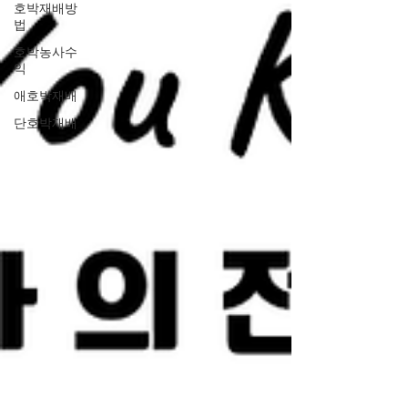
호박재배방
법
호박농사수
익
애호박재배
단호박재배