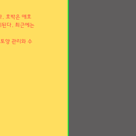
홍대유흥알바
. 호박은 애호
비된다. 최근에는 
기
호박수확
 토양 관리와 수