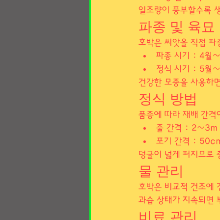
일조량이 풍부할수록 생
파종 및 육묘
호박은 씨앗을 직접 파
파종 시기 : 4월
정식 시기 : 5월
건강한 모종을 사용하면
정식 방법
품종에 따라 재배 간격
줄 간격 : 2~3m
포기 간격 : 50
덩굴이 넓게 퍼지므로 
물 관리
호박은 비교적 건조에 
과습 상태가 지속되면 
비료 관리