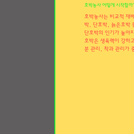
호박농사 어떻게 시작할까?
상봉동유흥알바구인구직
마
호박농사는 비교적 재배
박, 단호박, 늙은호박 
마사지구인
전국마사지알바
단호박의 인기가 높아지
호박은 생육력이 강하고
분 관리, 착과 관리가 