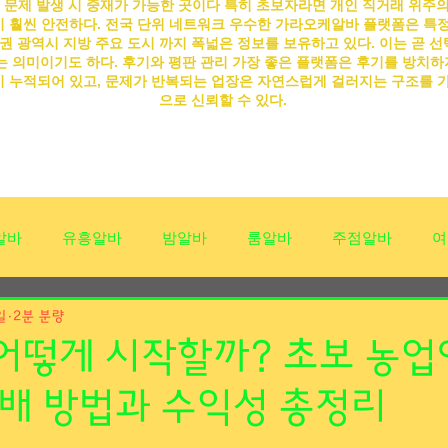
 문제 발생 시 중재가 가능한 곳이다 특히 초보자라면 개인 직거래 위주
 훨씬 안전하다. 전국 단위 네트워크 우수한
가라오케알바
플랫폼은 특정
권 광역시 지방 주요 도시 까지 폭넓은 정보를 보유하고 있다. 이는 곧 선
 의미이기도 하다. 후기와 평판 관리 가장 좋은 플랫폼은 후기를 방치하
 누적되어 있고, 문제가 반복되는 업장은 자연스럽게 걸러지는 구조를 
으로 신뢰할 수 있다.
알바
유흥알바
밤알바
룸알바
주점알바
여
일
유흥업소알바
2분 분량
유흥진상손님유형
유흥진상손님
진
어떻게 시작할까? 초보 농업
재배 방법과 수익성 총정리
알바채용
상봉동유흥알바채용중
상봉동유흥알바구인