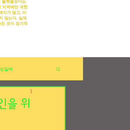
의 플랫폼보다는
 지역에만 국한
택지가 많고, 비
지 않는다. 실제
가진 곳이 장기적
성알바
상손님유형
인을 위