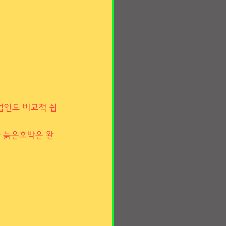
업인도 비교적 쉽
과 늙은호박은 완