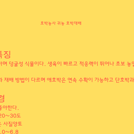
호박농사 귀농 호박재배
특징
하며 덩굴성 식물이다. 생육이 빠르고 적응력이 뛰어나 초보 농
와 재배 방법이 다르며 애호박은 연속 수확이 가능하고 단호박
경
좋아한다.
 20~30도
은 사질양토
.0~6.8