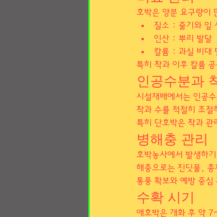
호박은 양분 요구량이 
질소 : 줄기와 잎
인산 : 뿌리 발달
칼륨 : 과실 비대
특히 착과 이후 칼륨 
인공수분과 
시설재배에서는 인공수
착과 수를 적절히 조절
특히 단호박은 착과 관
병해충 관리
호박농사에서 발생하기 
해충으로는 진딧물, 총
통풍 확보와 예방 중심
수확 시기
애호박은 개화 후 약 7