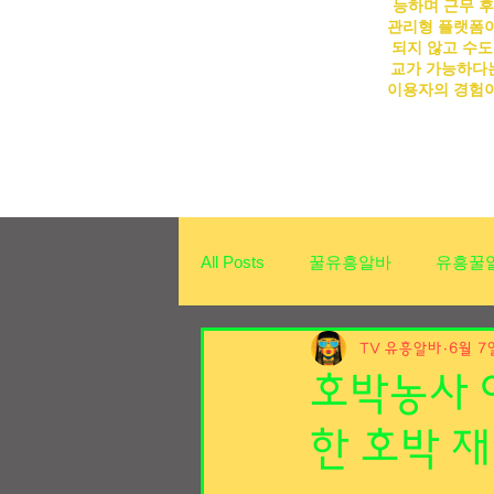
능하며 근무 후
관리형 플랫폼이
되지 않고 수도
교가 가능하다는
이용자의 경험이
All Posts
꿀유흥알바
유흥꿀
가라오케알바
TV 유흥알바
업소알바
6월 7
호박농사 
한 호박 
상봉동유흥알바
상봉동유흥