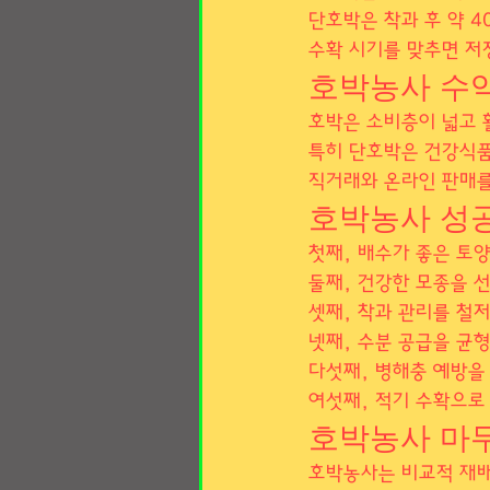
단호박은 착과 후 약 4
수확 시기를 맞추면 저
호박농사 수
호박은 소비층이 넓고 
특히 단호박은 건강식품
직거래와 온라인 판매를
호박농사 성
첫째, 배수가 좋은 토
둘째, 건강한 모종을 
셋째, 착과 관리를 철저
넷째, 수분 공급을 균형
다섯째, 병해충 예방을
여섯째, 적기 수확으로
호박농사 마
호박농사는 비교적 재배