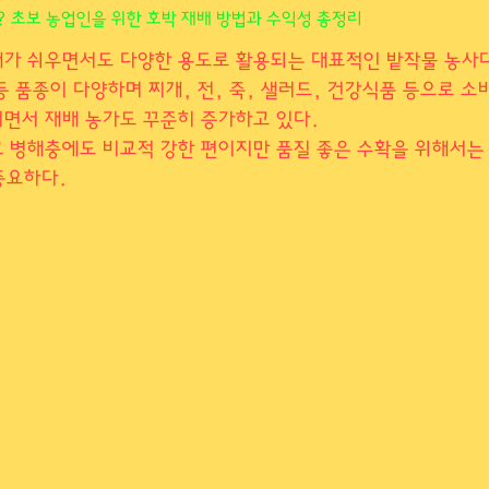
 초보 농업인을 위한 호박 재배 방법과 수익성 총정리
사지종류
마사지알바
스웨디시알바
스웨디시구인
가 쉬우면서도 다양한 용도로 활용되는 대표적인 밭작물 농사다
등 품종이 다양하며 찌개, 전, 죽, 샐러드, 건강식품 등으로 소
전국스웨디시알바
호박농사
호박재배
호박심
면서 재배 농가도 꾸준히 증가하고 있다.
 병해충에도 비교적 강한 편이지만 품질 좋은 수확을 위해서는
중요하다.